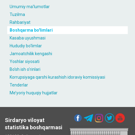
Umumiy ma'lumotlar
Tuzilma
Rahbariyat
Boshqarma bo'limlari
Kasaba uyushmasi
Hududiy bo'limlar
Jamoatchilik kengashi
Yoshlar siyosati
Bo'sh ish o'rinlari
Korrupsiyaga qarshi kurashish idoraviy komissiyasi
Tenderlar
Me’yoriy huquqiy hujjatlar
Sirdaryo viloyat
statistika boshqarmasi