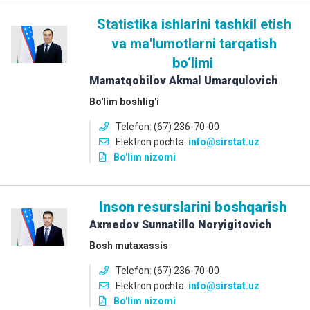
Statistika ishlarini tashkil etish
va ma'lumotlarni tarqatish
bo‘limi
Mamatqobilov Akmal Umarqulovich
Bo'lim boshlig'i
Telefon: (67) 236-70-00
Elektron pochta:
info
@sirstat.uz
Bo'lim nizomi
Inson resurslarini boshqarish
Axmedov Sunnatillo Noryigitovich
Bosh mutaxassis
Telefon: (67) 236-70-00
Elektron pochta:
info
@sirstat.uz
Bo'lim nizomi