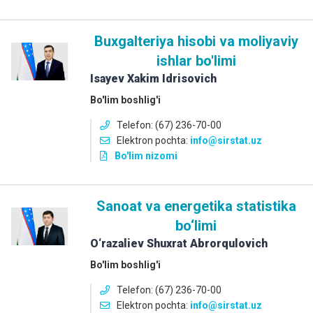
Buxgalteriya hisobi va moliyaviy
ishlar bo'limi
Isayev Xakim Idrisovich
Bo'lim boshlig'i
Telefon: (67) 236-70-00
Elektron pochta:
info
@sirstat.uz
Bo'lim nizomi
Sanoat va energetika statistika
bo‘limi
O‘razaliev Shuxrat Abrorqulovich
Bo'lim boshlig'i
Telefon: (67) 236-70-00
Elektron pochta:
info
@sirstat.uz