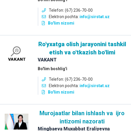
Telefon: (67) 236-70-00
Elektron pochta:
info
@sirstat.uz
Bo'lim nizomi
Ro'yxatga olish jarayonini tashkil
etish va o'tkazish bo'limi
VAKANT
Bo'lim boshlig'i
Telefon: (67) 236-70-00
Elektron pochta:
info
@sirstat.uz
Bo'lim nizomi
Murojaatlar bilan ishlash va ijro
intizomi nazorati
Mingbaeva Muxabbat Eraliyevna