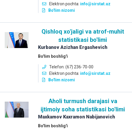
Elektron pochta:
info
@sirstat.uz
Bo'lim nizomi
Qishloq xo'jaligi va atrof-muhit
statistikasi bo'limi
Kurbanov Azizhan Ergashevich
Bo'lim boshlig'i
Telefon: (67) 236-70-00
Elektron pochta:
info
@sirstat.uz
Bo'lim nizomi
Aholi turmush darajasi va
ijtimoiy soha statistikasi bo'limi
Maxkamov Kaxramon Nabijanovich
Bo'lim boshlig'i