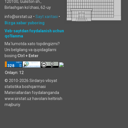
120100, Guliston sh.,
Birlashgan ko‘chаsi, 62-uy
info@sirstat.uz •
Sayt xaritasi
•
Bizga xabar yuboring
Veb-saytdan foydalanish uchun
qo'llanma
Ma`lumotda xato topdingizmi?
Uni belgilang va quyidagilarni
bosing
Ctrl + Enter
Onlayn: 12
© 2010-2026 Sirdaryo viloyat
statistika boshqarmasi
Materiallardan foydalanganda
www.sirstat.uz havolani keltirish
majburiy.