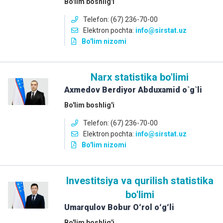
Bo'lim boshlig'i
Telefon: (67) 236-70-00
Elektron pochta:
info
@sirstat.uz
Bo'lim nizomi
Narx statistika bo'limi
Axmedov Berdiyor Abduxamid o`g`li
Bo'lim boshlig'i
Telefon: (67) 236-70-00
Elektron pochta:
info
@sirstat.uz
Bo'lim nizomi
Investitsiya va qurilish statistika
bo'limi
Umarqulov Bobur Oʻrol oʻgʻli
Bo'lim boshlig'i