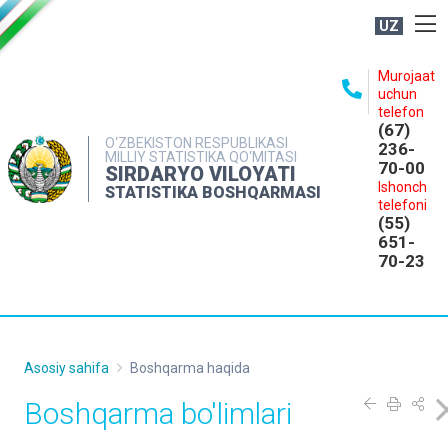
UZ
BOSHQARMA HAQIDA
Murojaat
uchun
OCHIQ MA'LUMOTLAR
telefon
(67)
NASHRLAR
O‘ZBEKISTON RESPUBLIKASI
236-
MILLIY STATISTIKA QO‘MITASI
70-00
INTERAKTIV XIZMATLAR
SIRDARYO VILOYATI
Ishonch
STATISTIKA BOSHQARMASI
MATBUOT XIZMATI
telefoni
(55)
MUROJAATLAR
651-
70-23
KONTAKTLAR
Asosiy sahifa
Boshqarma haqida
Boshqarma bo'limlari