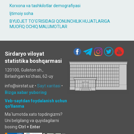
Korxona va tashkilotlar demografiyasi
Ijtimoiy soha
BYUDJET TO'G'RISIDAGI QONUNCHILIK HUJATLARIGA
MUOFIQ OCHIQ MALUMOTLAR
Sirdaryo viloyat
statistika boshqarmasi
120100, Guliston sh.,
Birlashgan ko‘chаsi, 62-uy
info@sirstat.uz •
Sayt xaritasi
•
Bizga xabar yuboring
Veb-saytdan foydalanish uchun
qo'llanma
Ma`lumotda xato topdingizmi?
Uni belgilang va quyidagilarni
bosing
Ctrl + Enter