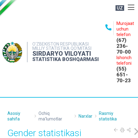
UZ
BOSHQARMA HAQIDA
Murojaat
uchun
OCHIQ MA'LUMOTLAR
telefon
(67)
NASHRLAR
O‘ZBEKISTON RESPUBLIKASI
236-
MILLIY STATISTIKA QO‘MITASI
70-00
INTERAKTIV XIZMATLAR
SIRDARYO VILOYATI
Ishonch
STATISTIKA BOSHQARMASI
MATBUOT XIZMATI
telefoni
(55)
MUROJAATLAR
651-
70-23
KONTAKTLAR
Asosiy
Ochiq
Rasmiy
Narxlar
sahifa
ma'lumotlar
statistika
Gender statistikasi