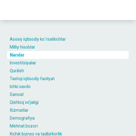
Asosiy iqtisodiy ko`rsatkichlar
Milliy hisoblar
Narxlar
Investitsiyalar
Qurilish
Tashqi iqtisodiy faoliyat
Ichki savdo
Sanoat
Qishloq xo‘jaligi
Xizmatlar
Demografiya
Mehnat bozori
Kichik biznes va tadbirkorlik