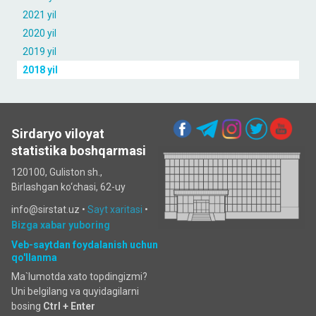
2021 yil
2020 yil
2019 yil
2018 yil
Sirdaryo viloyat
statistika boshqarmasi
120100, Guliston sh.,
Birlashgan ko‘chаsi, 62-uy
info@sirstat.uz •
Sayt xaritasi
•
Bizga xabar yuboring
Veb-saytdan foydalanish uchun
qo'llanma
Ma`lumotda xato topdingizmi?
Uni belgilang va quyidagilarni
bosing
Ctrl + Enter