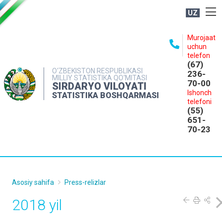
UZ
BOSHQARMA HAQIDA
Murojaat
uchun
OCHIQ MA'LUMOTLAR
telefon
(67)
NASHRLAR
O‘ZBEKISTON RESPUBLIKASI
236-
MILLIY STATISTIKA QO‘MITASI
70-00
INTERAKTIV XIZMATLAR
SIRDARYO VILOYATI
Ishonch
STATISTIKA BOSHQARMASI
MATBUOT XIZMATI
telefoni
(55)
MUROJAATLAR
651-
70-23
KONTAKTLAR
Asosiy sahifa
Press-relizlar
2018 yil