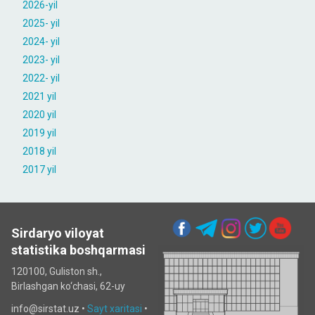
2026-yil
2025- yil
2024- yil
2023- yil
2022- yil
2021 yil
2020 yil
2019 yil
2018 yil
2017 yil
Sirdaryo viloyat
statistika boshqarmasi
120100, Guliston sh.,
Birlashgan ko‘chаsi, 62-uy
info@sirstat.uz •
Sayt xaritasi
•