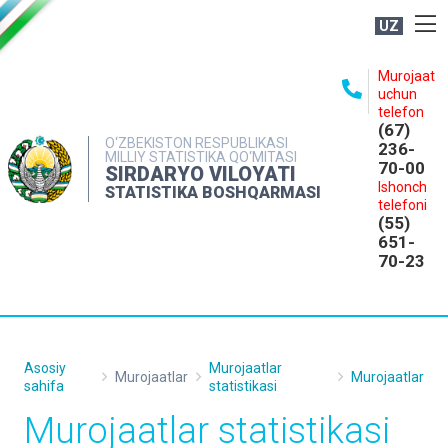
UZ
BOSHQARMA HAQIDA
Murojaat
uchun
OCHIQ MA'LUMOTLAR
telefon
(67)
NASHRLAR
O‘ZBEKISTON RESPUBLIKASI
236-
MILLIY STATISTIKA QO‘MITASI
70-00
INTERAKTIV XIZMATLAR
SIRDARYO VILOYATI
Ishonch
STATISTIKA BOSHQARMASI
MATBUOT XIZMATI
telefoni
(55)
MUROJAATLAR
651-
70-23
KONTAKTLAR
Asosiy
Murojaatlar
Murojaatlar
Murojaatlar
sahifa
statistikasi
Murojaatlar statistikasi