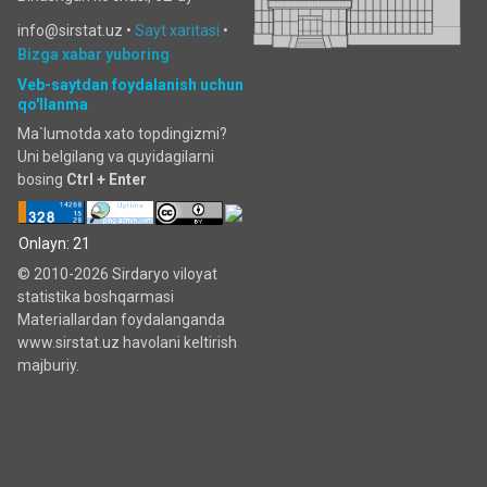
info@sirstat.uz •
Sayt xaritasi
•
Bizga xabar yuboring
Veb-saytdan foydalanish uchun
qo'llanma
Ma`lumotda xato topdingizmi?
Uni belgilang va quyidagilarni
bosing
Ctrl + Enter
Onlayn: 21
© 2010-2026 Sirdaryo viloyat
statistika boshqarmasi
Materiallardan foydalanganda
www.sirstat.uz havolani keltirish
majburiy.