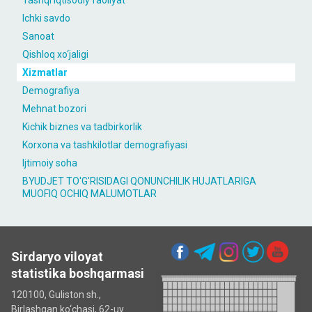
Tashqi iqtisodiy faoliyat
Ichki savdo
Sanoat
Qishloq xo‘jaligi
Xizmatlar
Demografiya
Mehnat bozori
Kichik biznes va tadbirkorlik
Korxona va tashkilotlar demografiyasi
Ijtimoiy soha
BYUDJET TO'G'RISIDAGI QONUNCHILIK HUJATLARIGA
MUOFIQ OCHIQ MALUMOTLAR
Sirdaryo viloyat
statistika boshqarmasi
120100, Guliston sh.,
Birlashgan ko‘chаsi, 62-uy