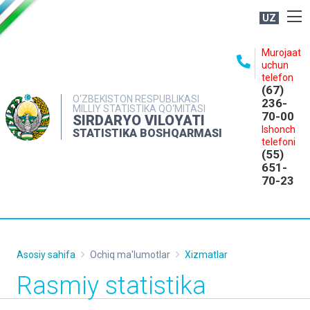
UZ
BOSHQARMA HAQIDA
Murojaat
uchun
OCHIQ MA'LUMOTLAR
telefon
(67)
NASHRLAR
O‘ZBEKISTON RESPUBLIKASI
236-
MILLIY STATISTIKA QO‘MITASI
70-00
INTERAKTIV XIZMATLAR
SIRDARYO VILOYATI
Ishonch
STATISTIKA BOSHQARMASI
MATBUOT XIZMATI
telefoni
(55)
MUROJAATLAR
651-
70-23
KONTAKTLAR
Asosiy sahifa
Ochiq ma'lumotlar
Xizmatlar
Rasmiy statistika