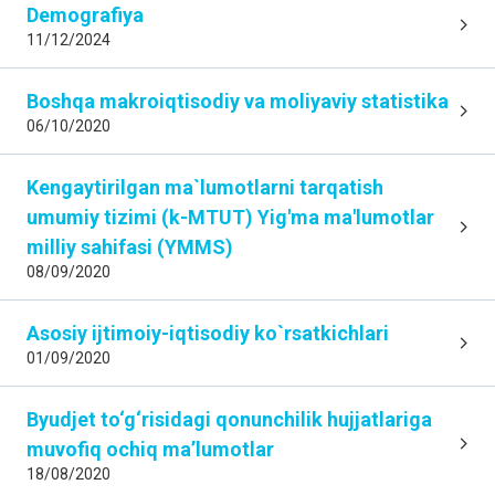
Demografiya
11/12/2024
Boshqa makroiqtisodiy va moliyaviy statistika
06/10/2020
Kengaytirilgan ma`lumotlarni tarqatish
umumiy tizimi (k-MTUT) Yig'ma ma'lumotlar
milliy sahifasi (YMMS)
08/09/2020
Asosiy ijtimoiy-iqtisodiy ko`rsаtkichlаri
01/09/2020
Byudjet to‘g‘risidagi qonunchilik hujjatlariga
muvofiq ochiq maʼlumotlar
18/08/2020