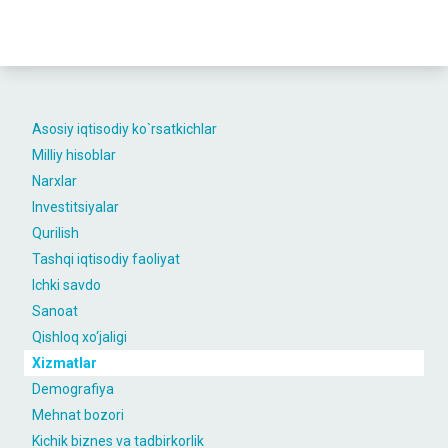
Asosiy iqtisodiy ko`rsatkichlar
Milliy hisoblar
Narxlar
Investitsiyalar
Qurilish
Tashqi iqtisodiy faoliyat
Ichki savdo
Sanoat
Qishloq xo‘jaligi
Xizmatlar
Demografiya
Mehnat bozori
Kichik biznes va tadbirkorlik