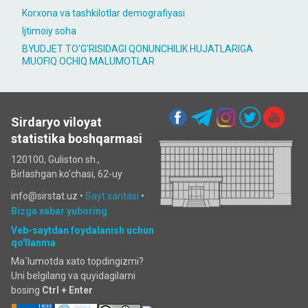
Korxona va tashkilotlar demografiyasi
Ijtimoiy soha
BYUDJET TO'G'RISIDAGI QONUNCHILIK HUJATLARIGA
MUOFIQ OCHIQ MALUMOTLAR
Sirdaryo viloyat
statistika boshqarmasi
120100, Guliston sh.,
Birlashgan ko‘chаsi, 62-uy
info@sirstat.uz •
Sayt xaritasi
•
Bizga xabar yuboring
Veb-saytdan foydalanish uchun
qo'llanma
Ma`lumotda xato topdingizmi?
Uni belgilang va quyidagilarni
bosing
Ctrl + Enter