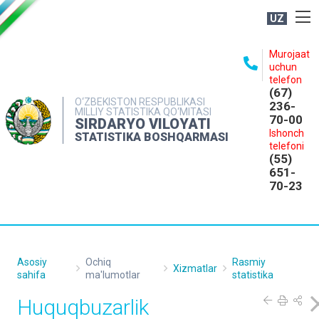
UZ
BOSHQARMA HAQIDA
Murojaat
uchun
OCHIQ MA'LUMOTLAR
telefon
(67)
NASHRLAR
O‘ZBEKISTON RESPUBLIKASI
236-
MILLIY STATISTIKA QO‘MITASI
70-00
INTERAKTIV XIZMATLAR
SIRDARYO VILOYATI
Ishonch
STATISTIKA BOSHQARMASI
MATBUOT XIZMATI
telefoni
(55)
MUROJAATLAR
651-
70-23
KONTAKTLAR
Asosiy
Ochiq
Rasmiy
Xizmatlar
sahifa
ma'lumotlar
statistika
Huquqbuzarlik