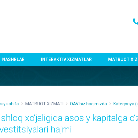
NASHRLAR
INTERAKTIV XIZMATLAR
MATBUOT XIZ
siy sahifa
MATBUOT XIZMATI
OAV biz haqimizda
Kategoriya (
shloq xo‘jaligida asosiy kapitalga o‘
vestitsiyalari hajmi