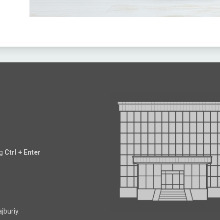
ng
Ctrl + Enter
jburiy.