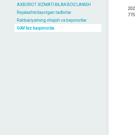
AXBOROT XIZMATI BILAN BOG'LANISH
2023
Rejalashtirilayotgan tadbirlar
775,
Rahbariyatning chiqish va bayonotlar
OAV biz haqimizda