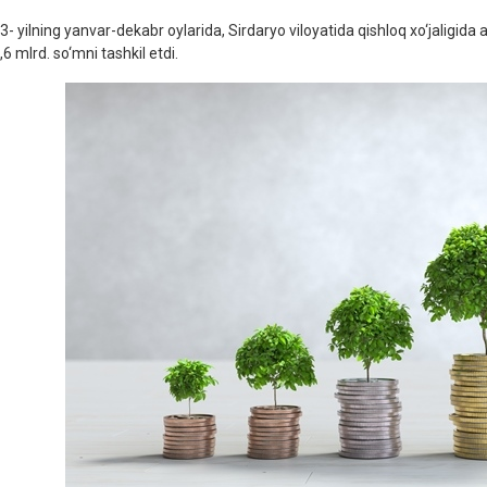
- yilning yanvar-dekabr oylarida, Sirdaryo viloyatida qishloq xo‘jaligida a
6 mlrd. so‘mni tashkil etdi.