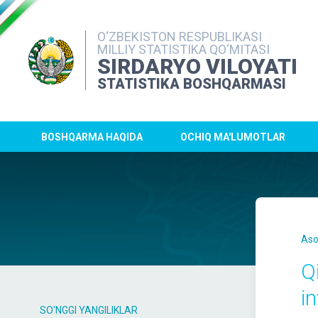
O‘ZBEKISTON RESPUBLIKASI
MILLIY STATISTIKA QO‘MITASI
SIRDARYO VILOYATI
STATISTIKA BOSHQARMASI
BOSHQARMA HAQIDA
OCHIQ MA'LUMOTLAR
Aso
Qi
in
SO'NGGI YANGILIKLAR