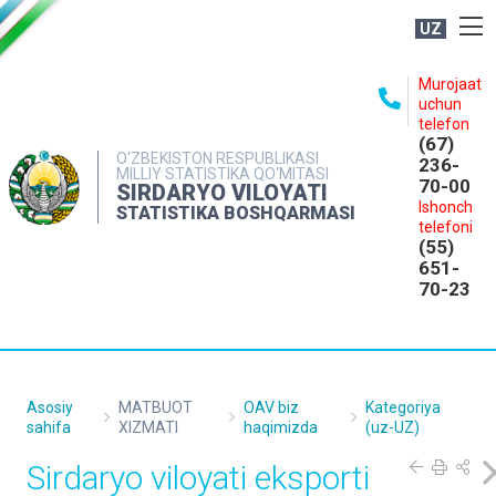
UZ
BOSHQARMA HAQIDA
Murojaat
uchun
OCHIQ MA'LUMOTLAR
telefon
(67)
NASHRLAR
O‘ZBEKISTON RESPUBLIKASI
236-
MILLIY STATISTIKA QO‘MITASI
70-00
INTERAKTIV XIZMATLAR
SIRDARYO VILOYATI
Ishonch
STATISTIKA BOSHQARMASI
MATBUOT XIZMATI
telefoni
(55)
MUROJAATLAR
651-
70-23
KONTAKTLAR
Asosiy
MATBUOT
OAV biz
Kategoriya
sahifa
XIZMATI
haqimizda
(uz-UZ)
Sirdaryo viloyati eksporti