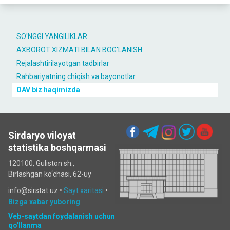
SO'NGGI YANGILIKLAR
AXBOROT XIZMATI BILAN BOG'LANISH
Rejalashtirilayotgan tadbirlar
Rahbariyatning chiqish va bayonotlar
OAV biz haqimizda
Sirdaryo viloyat
statistika boshqarmasi
120100, Guliston sh.,
Birlashgan ko‘chаsi, 62-uy
info@sirstat.uz •
Sayt xaritasi
•
Bizga xabar yuboring
Veb-saytdan foydalanish uchun
qo'llanma