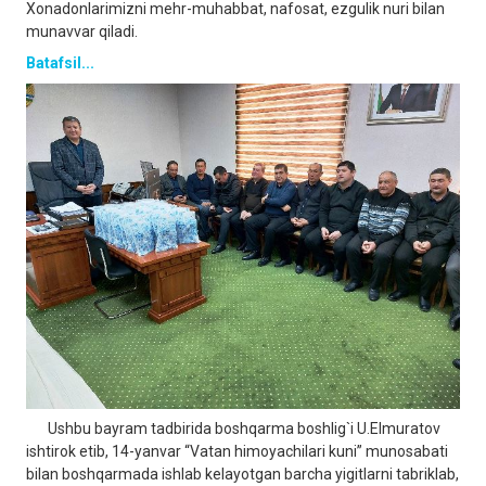
Xonadonlarimizni mehr-muhabbat, nafosat, ezgulik nuri bilan
munavvar qiladi.
Batafsil...
Ushbu bayram tadbirida boshqarma boshlig`i U.Elmuratov
ishtirok etib, 14-yanvar “Vatan himoyachilari kuni” munosabati
bilan boshqarmada ishlab kelayotgan barcha yigitlarni tabriklab,