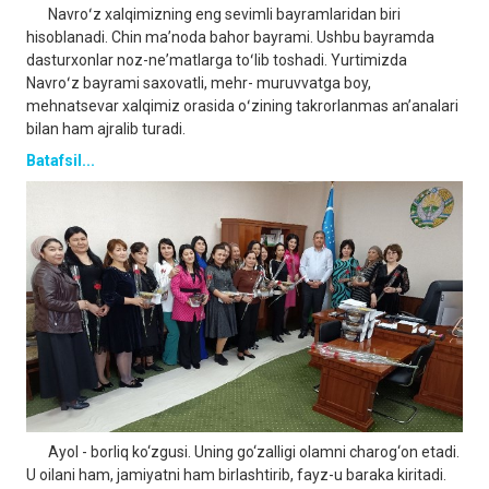
Navroʻz xalqimizning eng sevimli bayramlaridan biri
hisoblanadi. Chin maʼnoda bahor bayrami. Ushbu bayramda
dasturxonlar noz-neʼmatlarga toʻlib toshadi. Yurtimizda
Navroʻz bayrami saxovatli, mehr- muruvvatga boy,
mehnatsevar xalqimiz orasida oʻzining takrorlanmas anʼanalari
bilan ham ajralib turadi.
Batafsil...
Ayol - borliq ko‘zgusi. Uning go‘zalligi olamni charog‘on etadi.
U oilani ham, jamiyatni ham birlashtirib, fayz-u baraka kiritadi.