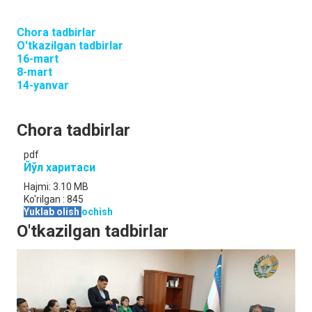
Chora tadbirlar
O'tkazilgan tadbirlar
16-mart
8-mart
14-yanvar
Chora tadbirlar
pdf
Йўл харитаси
Hajmi:
3.10 MB
Ko'rilgan :
845
Yuklab olish
ochish
O'tkazilgan tadbirlar