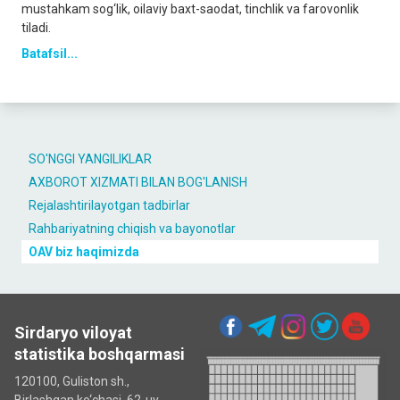
mustahkam sog‘lik, oilaviy baxt-saodat, tinchlik va farovonlik
tiladi.
Batafsil...
SO'NGGI YANGILIKLAR
AXBOROT XIZMATI BILAN BOG'LANISH
Rejalashtirilayotgan tadbirlar
Rahbariyatning chiqish va bayonotlar
OAV biz haqimizda
Sirdaryo viloyat
statistika boshqarmasi
120100, Guliston sh.,