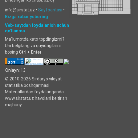
Birlashgan ko‘chаsi, 62-uy
info@sirstat.uz •
Sayt xaritasi
•
Bizga xabar yuboring
Veb-saytdan foydalanish uchun
qo'llanma
Ma`lumotda xato topdingizmi?
Uni belgilang va quyidagilarni
bosing
Ctrl + Enter
Onlayn: 13
© 2010-2026 Sirdaryo viloyat
statistika boshqarmasi
Materiallardan foydalanganda
www.sirstat.uz havolani keltirish
majburiy.