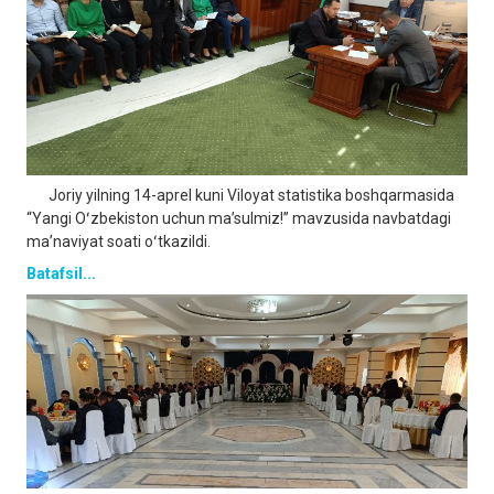
Joriy yilning 14-aprel kuni Viloyat statistika boshqarmasida
“Yangi Oʻzbekiston uchun maʼsulmiz!” mavzusida navbatdagi
maʼnaviyat soati oʻtkazildi.
Batafsil...