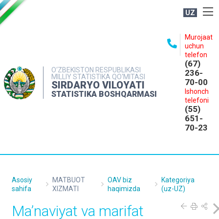
UZ
BOSHQARMA HAQIDA
Murojaat
uchun
OCHIQ MA'LUMOTLAR
telefon
(67)
NASHRLAR
O‘ZBEKISTON RESPUBLIKASI
236-
MILLIY STATISTIKA QO‘MITASI
70-00
INTERAKTIV XIZMATLAR
SIRDARYO VILOYATI
Ishonch
STATISTIKA BOSHQARMASI
MATBUOT XIZMATI
telefoni
(55)
MUROJAATLAR
651-
70-23
KONTAKTLAR
Asosiy
MATBUOT
OAV biz
Kategoriya
sahifa
XIZMATI
haqimizda
(uz-UZ)
Ma’naviyat va marifat