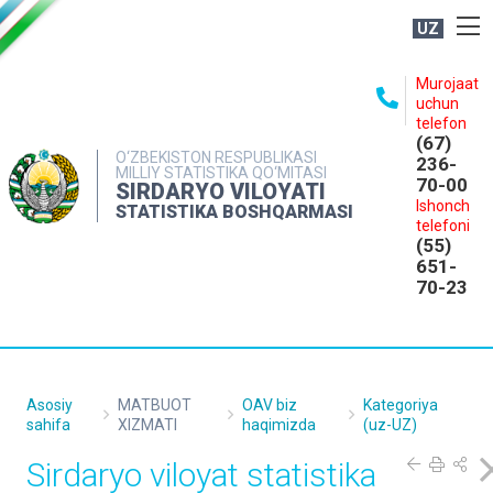
UZ
BOSHQARMA HAQIDA
Murojaat
uchun
OCHIQ MA'LUMOTLAR
telefon
(67)
NASHRLAR
O‘ZBEKISTON RESPUBLIKASI
236-
MILLIY STATISTIKA QO‘MITASI
70-00
INTERAKTIV XIZMATLAR
SIRDARYO VILOYATI
Ishonch
STATISTIKA BOSHQARMASI
MATBUOT XIZMATI
telefoni
(55)
MUROJAATLAR
651-
70-23
KONTAKTLAR
Asosiy
MATBUOT
OAV biz
Kategoriya
sahifa
XIZMATI
haqimizda
(uz-UZ)
Sirdaryo viloyat statistika