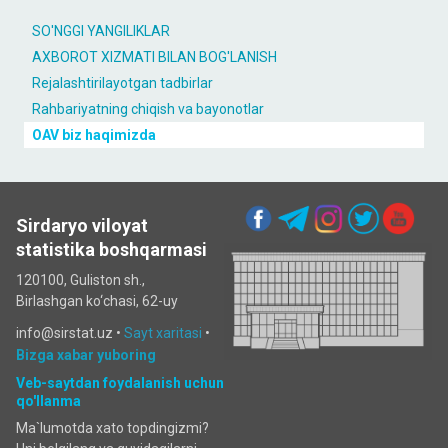
SO'NGGI YANGILIKLAR
AXBOROT XIZMATI BILAN BOG'LANISH
Rejalashtirilayotgan tadbirlar
Rahbariyatning chiqish va bayonotlar
OAV biz haqimizda
Sirdaryo viloyat
statistika boshqarmasi
120100, Guliston sh.,
Birlashgan ko‘chаsi, 62-uy
info@sirstat.uz •
Sayt xaritasi
•
Bizga xabar yuboring
Veb-saytdan foydalanish uchun
qo'llanma
Ma`lumotda xato topdingizmi?