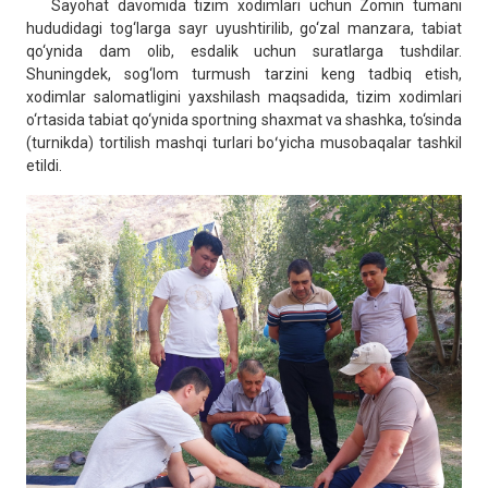
Sayohat davomida tizim xodimlari uchun Zomin tumani
hududidagi tog‘larga sayr uyushtirilib, go‘zal manzara, tabiat
qo‘ynida dam olib, esdalik uchun suratlarga tushdilar.
Shuningdek, sog‘lom turmush tarzini keng tadbiq etish,
xodimlar salomatligini yaxshilash maqsadida, tizim xodimlari
o‘rtasida tabiat qo‘ynida sportning shaxmat va shashka, to‘sinda
(turnikda) tortilish mashqi turlari boʻyicha musobaqalar tashkil
etildi.