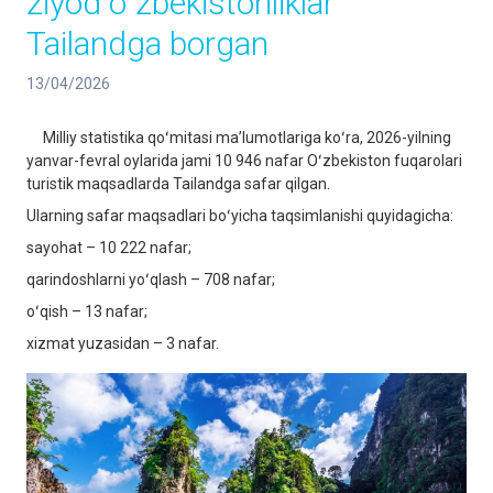
ziyod oʻzbekistonliklar
Tailandga borgan
13/04/2026
Milliy statistika qoʻmitasi maʼlumotlariga koʻra, 2026-yilning
yanvar-fevral oylarida jami 10 946 nafar Oʻzbekiston fuqarolari
turistik maqsadlarda Tailandga safar qilgan.
Ularning safar maqsadlari boʻyicha taqsimlanishi quyidagicha:
sayohat – 10 222 nafar;
qarindoshlarni yoʻqlash – 708 nafar;
oʻqish – 13 nafar;
xizmat yuzasidan – 3 nafar.