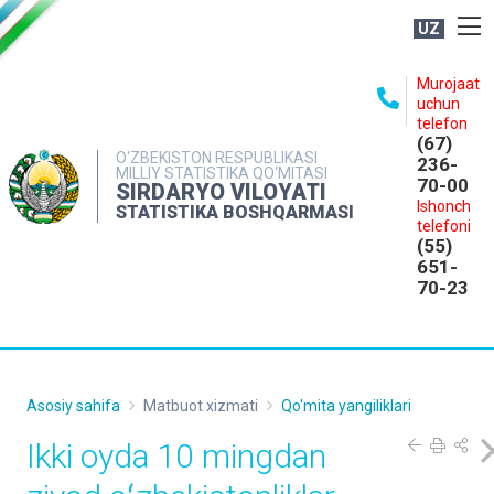
UZ
BOSHQARMA HAQIDA
Murojaat
uchun
OCHIQ MA'LUMOTLAR
telefon
(67)
NASHRLAR
O‘ZBEKISTON RESPUBLIKASI
236-
MILLIY STATISTIKA QO‘MITASI
70-00
INTERAKTIV XIZMATLAR
SIRDARYO VILOYATI
Ishonch
STATISTIKA BOSHQARMASI
MATBUOT XIZMATI
telefoni
(55)
MUROJAATLAR
651-
70-23
KONTAKTLAR
Asosiy sahifa
Matbuot xizmati
Qo'mita yangiliklari
Ikki oyda 10 mingdan