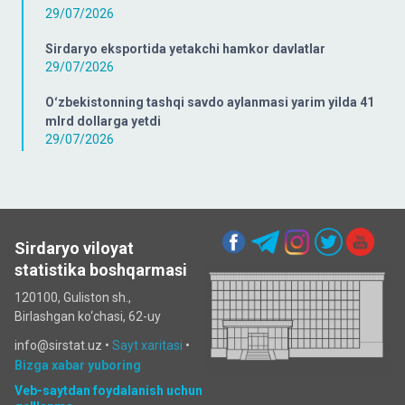
29/07/2026
Sirdaryo eksportida yetakchi hamkor davlatlar
29/07/2026
Oʻzbekistonning tashqi savdo aylanmasi yarim yilda 41
mlrd dollarga yetdi
29/07/2026
Sirdaryo viloyat
statistika boshqarmasi
120100, Guliston sh.,
Birlashgan ko‘chаsi, 62-uy
info@sirstat.uz •
Sayt xaritasi
•
Bizga xabar yuboring
Veb-saytdan foydalanish uchun