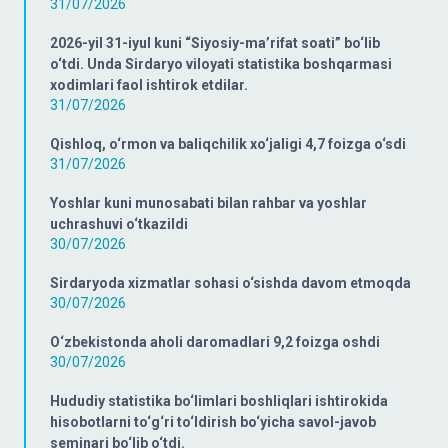
31/07/2026
2026-yil 31-iyul kuni “Siyosiy-ma’rifat soati” bo‘lib
o‘tdi. Unda Sirdaryo viloyati statistika boshqarmasi
xodimlari faol ishtirok etdilar.
31/07/2026
Qishloq, o‘rmon va baliqchilik xo‘jaligi 4,7 foizga o‘sdi
31/07/2026
Yoshlar kuni munosabati bilan rahbar va yoshlar
uchrashuvi o‘tkazildi
30/07/2026
Sirdaryoda xizmatlar sohasi o‘sishda davom etmoqda
30/07/2026
O‘zbekistonda aholi daromadlari 9,2 foizga oshdi
30/07/2026
Hududiy statistika bo‘limlari boshliqlari ishtirokida
hisobotlarni to‘g‘ri to‘ldirish bo‘yicha savol-javob
seminari bo‘lib o‘tdi.